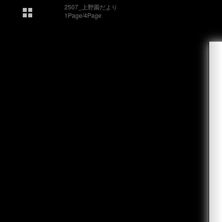
2507_上野園だより
1Page/4Page